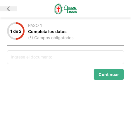
PASO
1
1
de
2
Completa los datos
(*) Campos obligatorios
Ingrese el documento
Continuar